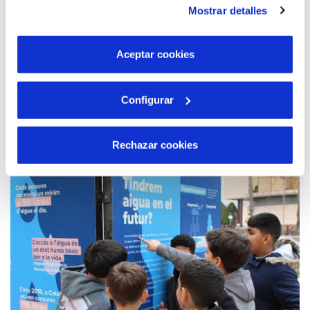
“Jóvenes Talentos”!
Mostrar detalles
son indispensables para que el sitio web funcione y que
Buscamos jóvenes brillantes que quieran cursar
por tanto no se pueden desactivar. Puedes consultar
estudios universitarios, preferiblemente en grados de
más información en nuestra
Política de Cookies
ámbitos STEAM.
Aceptar cookies
Configurar
Leer más...
Rechazar cookies